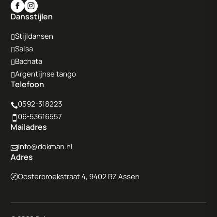
Dansstijlen
Stijldansen

Salsa

Bachata

Argentijnse tango

Telefoon
0592-318223

06-53616557

Mailadres
info@dokman.nl

Adres
Oosterbroekstraat 4, 9402 RZ Assen
