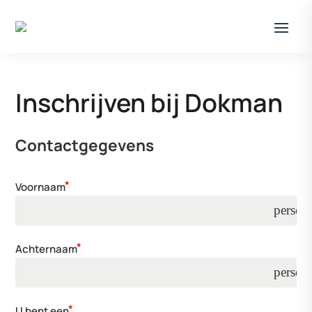
Inschrijven bij Dokman
Contactgegevens
Voornaam
person
Achternaam
person
U bent een