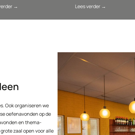
verder →
Lees verder →
lleen
s. Ook organiseren we
ijkse oefenavonden op de
avonden en thema-
rote zaal open voor alle