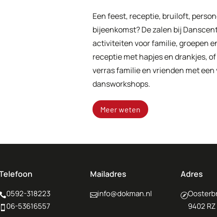
Een feest, receptie, bruiloft, pers
bijeenkomst? De zalen bij Danscent
activiteiten voor familie, groepen 
receptie met hapjes en drankjes, of
verras familie en vrienden met een
dansworkshops.
Meer weten
Telefoon
Mailadres
Adres
0592-318223
info@dokman.nl
Oosterbr



06-53616557
9402 RZ
