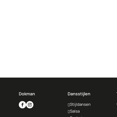
Dokman
Dansstijlen
Stijldansen

Salsa
