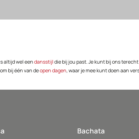
is altijd wel een
dansstijl
die bij jou past. Je kunt bij ons terec
kom bij één van de
open dagen
, waar je mee kunt doen aan ver
sa
Bachata