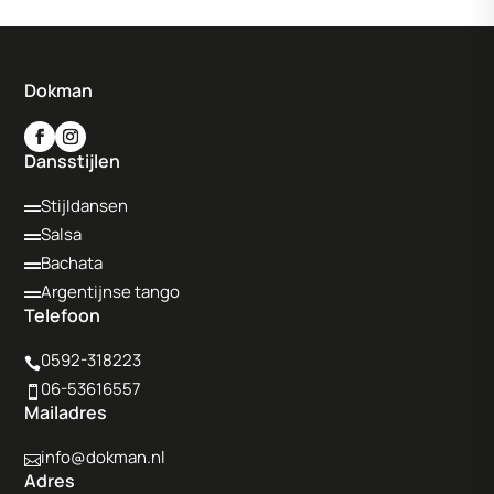
Dokman
Dansstijlen
Stijldansen

Salsa

Bachata

Argentijnse tango

Telefoon
0592-318223

06-53616557

Mailadres
info@dokman.nl

Adres