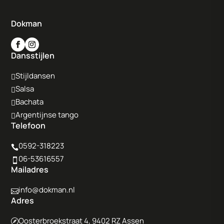
Dokman
Dansstijlen
Stijldansen

Salsa

Bachata

Argentijnse tango

Telefoon
0592-318223

06-53616557

Mailadres
info@dokman.nl

Adres
Oosterbroekstraat 4, 9402 RZ Assen
